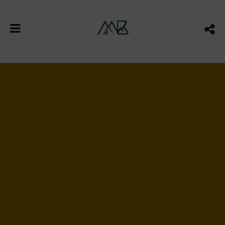
🛠️ Mon site évolue pour refléter mon nouveau
Studio Digital & Créatif.
Bientôt : une expérience enrichie autour des
univers Marques Urbaines, Territoires Sauvages &
Aventures Alpines.