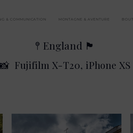
n site évolue pour refléter mon nouveau Studio Digital & C
richie autour des univers Marques Urbaines, Territoires S
NG & COMMUNICATION
MONTAGNE & AVENTURE
BOUT
𖤥 England 🏴󠁧󠁢󠁥󠁮󠁧󠁿
📸 Fujifilm X-T20, iPhone X
 london map