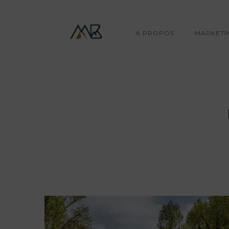
🛠️ Mo
Bientôt : une expérience en
A PROPOS
MARKETI
england, london, london uk, london city,