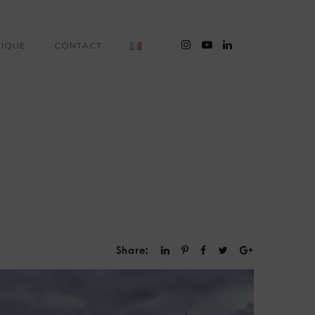
réatif.
auvages & Aventures Alpines.
IQUE
CONTACT
S
Share: